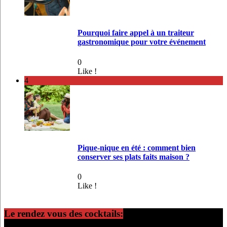
Pourquoi faire appel à un traiteur
gastronomique pour votre événement
0
Like !
4
Pique-nique en été : comment bien
conserver ses plats faits maison ?
0
Like !
Le rendez vous des cocktails: