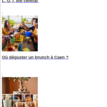
L, U, I, îlot central
Où déguster un brunch à Caen ?