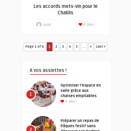
Les accords mets-vin pour le
Chablis
Lucie .
0
Like !
Page 1 of 6
1
2
3
4
5
...
»
Last »
A vos assiettes !
Optimiser l’espace en
salle grâce aux
1
chaises empilables
0
Like !
Préparer un repas de
Pâques festif sans
2