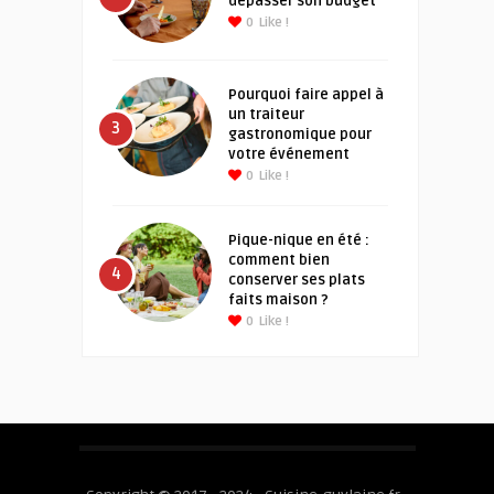
dépasser son budget
0
Like !
Pourquoi faire appel à
un traiteur
3
gastronomique pour
votre événement
0
Like !
Pique-nique en été :
comment bien
4
conserver ses plats
faits maison ?
0
Like !