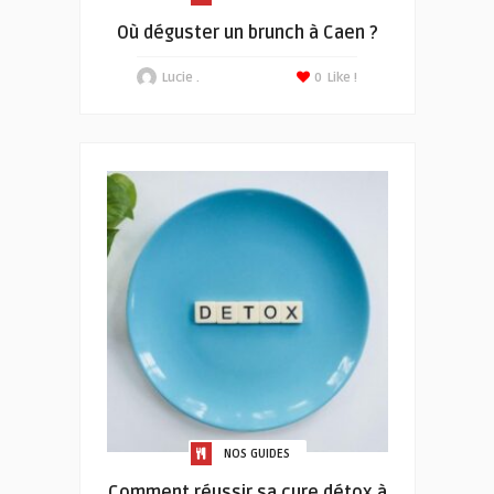
Où déguster un brunch à Caen ?
Lucie .
0
Like !
NOS GUIDES
Comment réussir sa cure détox à