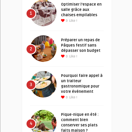
Optimiser l’espace en
salle grâce aux
1
chaises empilables
0
Like !
Préparer un repas de
Pâques festif sans
2
dépasser son budget
0
Like !
Pourquoi faire appel à
un traiteur
3
gastronomique pour
votre événement
0
Like !
Pique-nique en été :
comment bien
4
conserver ses plats
faits maison ?