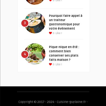
0
Like !
Pourquoi faire appel à
un traiteur
3
gastronomique pour
votre événement
0
Like !
Pique-nique en été :
comment bien
4
conserver ses plats
faits maison ?
0
Like !
Copyright © 2017 - 2024 - Cuisine-guylaine.fr -