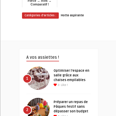
Force → Avis →
Comparatif !
Catégories d'articles :
Hotte aspirante
A vos assiettes !
Optimiser l’espace en
salle grâce aux
1
chaises empilables
0
Like !
Préparer un repas de
Pâques festif sans
2
dépasser son budget