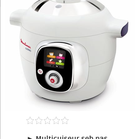
► Multicuiseur seb pas