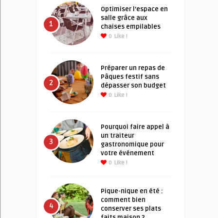
Optimiser l’espace en
salle grâce aux
1
chaises empilables
0
Like !
Préparer un repas de
Pâques festif sans
2
dépasser son budget
0
Like !
Pourquoi faire appel à
un traiteur
3
gastronomique pour
votre événement
0
Like !
Pique-nique en été :
comment bien
4
conserver ses plats
faits maison ?