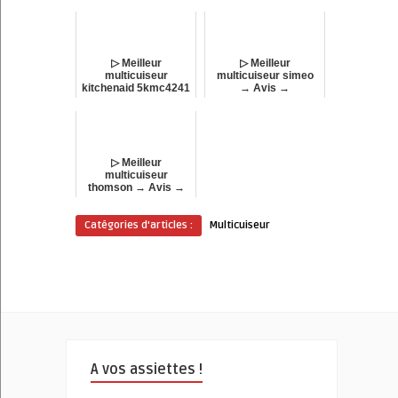
Comparatif !
Comparatif !
▷ Meilleur
▷ Meilleur
multicuiseur
multicuiseur simeo
kitchenaid 5kmc4241
→ Avis →
→ Avis →
Comparatif !
Comparatif !
▷ Meilleur
multicuiseur
thomson → Avis →
Comparatif !
Catégories d'articles :
Multicuiseur
A vos assiettes !