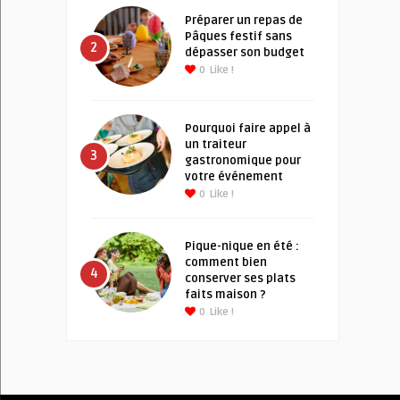
Préparer un repas de
Pâques festif sans
2
dépasser son budget
0
Like !
Pourquoi faire appel à
un traiteur
3
gastronomique pour
votre événement
0
Like !
Pique-nique en été :
comment bien
4
conserver ses plats
faits maison ?
0
Like !