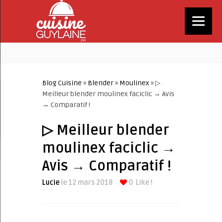
Blog Cuisine
»
Blender
»
Moulinex
» ▷
Meilleur blender moulinex faciclic → Avis
→ Comparatif !
▷ Meilleur blender
moulinex faciclic →
Avis → Comparatif !
Lucie
le 12 mars 2018
0
Like !