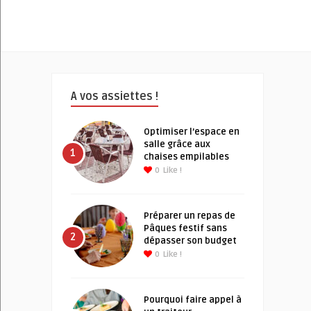
A vos assiettes !
Optimiser l’espace en
salle grâce aux
1
chaises empilables
0
Like !
Préparer un repas de
Pâques festif sans
2
dépasser son budget
0
Like !
Pourquoi faire appel à