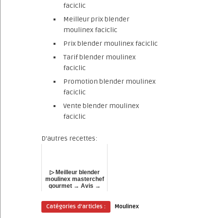
faciclic
Meilleur prix blender
moulinex faciclic
Prix blender moulinex faciclic
Tarif blender moulinex
faciclic
Promotion blender moulinex
faciclic
Vente blender moulinex
faciclic
D'autres recettes:
▷ Meilleur blender
moulinex masterchef
gourmet → Avis →
Comparatif !
Catégories d'articles :
Moulinex