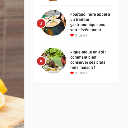
Pourquoi faire appel à
un traiteur
3
gastronomique pour
votre événement
0
Like !
Pique-nique en été :
comment bien
4
conserver ses plats
faits maison ?
0
Like !