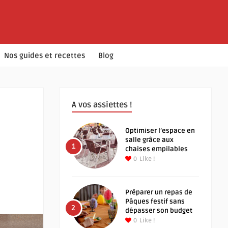
Nos guides et recettes
Blog
A vos assiettes !
Optimiser l’espace en
salle grâce aux
1
chaises empilables
0
Like !
Préparer un repas de
Pâques festif sans
2
dépasser son budget
0
Like !