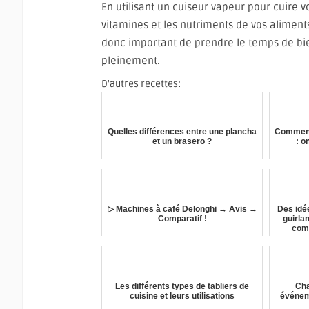
En utilisant un cuiseur vapeur pour cuire v
vitamines et les nutriments de vos aliments
donc important de prendre le temps de bie
pleinement.
D'autres recettes:
Quelles différences entre une plancha
Comment 
et un brasero ?
: o
▷ Machines à café Delonghi → Avis →
Des idée
Comparatif !
guirla
com
Les différents types de tabliers de
Cha
cuisine et leurs utilisations
événeme