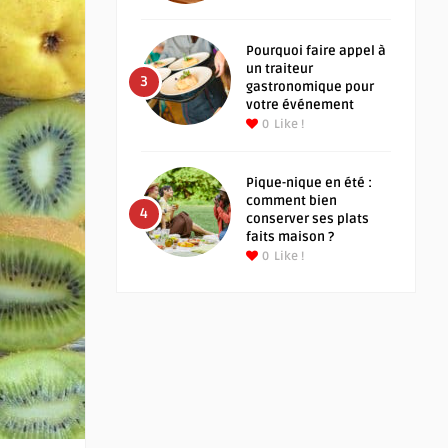
Pourquoi faire appel à
un traiteur
3
gastronomique pour
votre événement
0
Like !
Pique-nique en été :
comment bien
4
conserver ses plats
faits maison ?
0
Like !