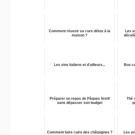
Comment réussir sa cure détox à la
Les a
maison ?
décafé
Les vins italiens et d'ailleurs...
Box cu
Préparer un repas de Pâques festif
Thé 
sans dépasser son budget
p
Comment faire cuire des châtaignes ?
Les av