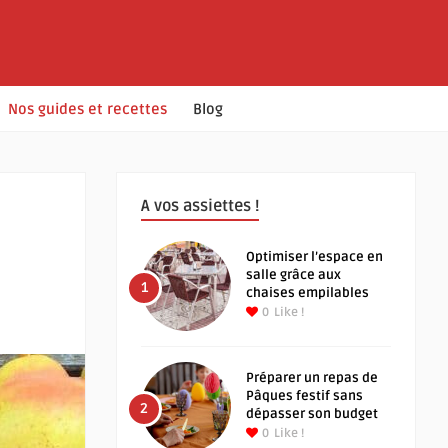
Nos guides et recettes
Blog
A vos assiettes !
Optimiser l’espace en
salle grâce aux
1
chaises empilables
0
Like !
Préparer un repas de
Pâques festif sans
2
dépasser son budget
0
Like !